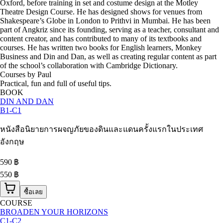
Oxford, before training in set and costume design at the Motley
Theatre Design Course. He has designed shows for venues from
Shakespeare’s Globe in London to Prithvi in Mumbai. He has been
part of Angkriz since its founding, serving as a teacher, consultant and
content creator, and has contributed to many of its textbooks and
courses. He has written two books for English learners, Monkey
Business and Din and Dan, as well as creating regular content as part
of the school’s collaboration with Cambridge Dictionary.
Courses by Paul
Practical, fun and full of useful tips.
BOOK
DIN AND DAN
B1-C1
หนังสือนิยายการผจญภัยของดินและแดนครั้งแรกในประเทศ
อังกฤษ
590
฿
550 ฿
ซื้อเลย
COURSE
BROADEN YOUR HORIZONS
C1-C2